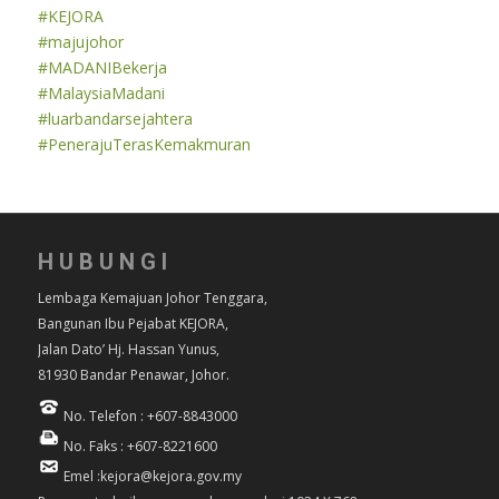
#KEJORA
#majujohor
#MADANIBekerja
#MalaysiaMadani
#luarbandarsejahtera
#PenerajuTerasKemakmuran
HUBUNGI
Lembaga Kemajuan Johor Tenggara,
Bangunan Ibu Pejabat KEJORA,
Jalan Dato’ Hj. Hassan Yunus,
81930 Bandar Penawar, Johor.
No. Telefon : +607-8843000
No. Faks : +607-8221600
Emel :kejora@kejora.gov.my