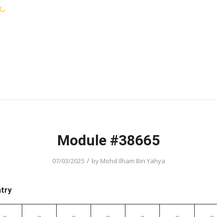
WARGA KEJORA
PERKHIDMATAN
KOMUN
Module #38665
/
07/03/2025
by
Mohd Ilham Bin Yahya
ntry