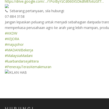
https://drive.google.com/…/1PoIByYzCd060XSDkdlMtfo6zGf7…
Sebarang pertanyaan, sila hubungi:
07-884 3158
Jangan lepaskan peluang untuk menjadi sebahagian daripada tra
memperkasa perusahaan agro ke arah yang lebih mampan, produkti
#KKDW
#KEJORA
#majujohor
#MADANIBekerja
#MalaysiaMadani
#luarbandarsejahtera
#PenerajuTerasKemakmuran