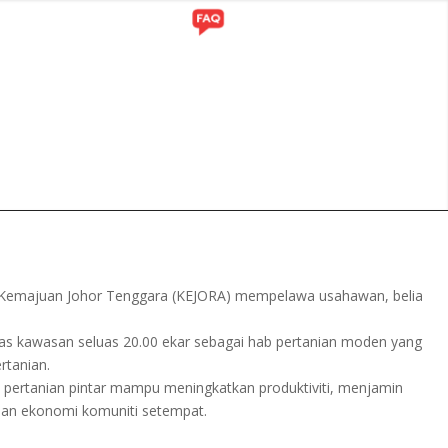
ITI
GALERI
 Kemajuan Johor Tenggara (KEJORA) mempelawa usahawan, belia
tas kawasan seluas 20.00 ekar sebagai hab pertanian moden yang
rtanian.
pertanian pintar mampu meningkatkan produktiviti, menjamin
unan ekonomi komuniti setempat.