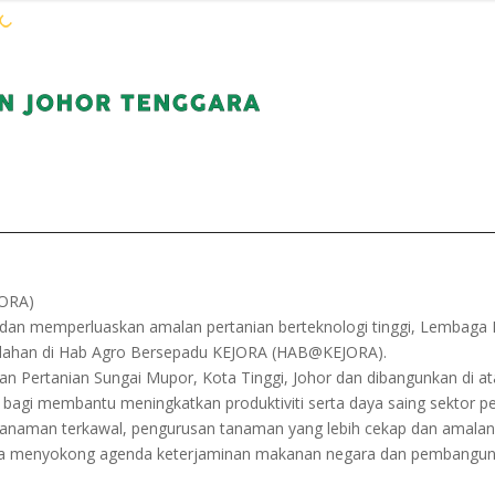
WARGA KEJORA
PERKHIDMATAN
KOMUN
ORA)
dan memperluaskan amalan pertanian berteknologi tinggi, Lembaga
dahan di Hab Agro Bersepadu KEJORA (HAB@KEJORA).
n Pertanian Sungai Mupor, Kota Tinggi, Johor dan dibangunkan di a
bagi membantu meningkatkan produktiviti serta daya saing sektor pe
anaman terkawal, pengurusan tanaman yang lebih cekap dan amalan 
 ini juga menyokong agenda keterjaminan makanan negara dan pembang