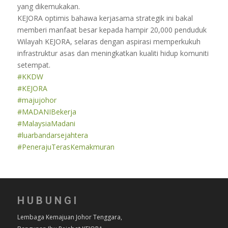
yang dikemukakan.
KEJORA optimis bahawa kerjasama strategik ini bakal
memberi manfaat besar kepada hampir 20,000 penduduk
Wilayah KEJORA, selaras dengan aspirasi memperkukuh
infrastruktur asas dan meningkatkan kualiti hidup komuniti
setempat.
#KKDW
#KEJORA
#majujohor
#MADANIBekerja
#MalaysiaMadani
#luarbandarsejahtera
#PenerajuTerasKemakmuran
HUBUNGI
Lembaga Kemajuan Johor Tenggara,