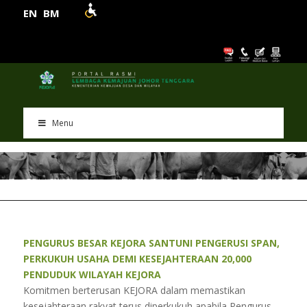
EN
BM
Menu
PENGURUS BESAR KEJORA SANTUNI PENGERUSI SPAN,
PERKUKUH USAHA DEMI KESEJAHTERAAN 20,000
PENDUDUK WILAYAH KEJORA
Komitmen berterusan KEJORA dalam memastikan
kesejahteraan rakyat terus diperkukuh apabila Pengurus