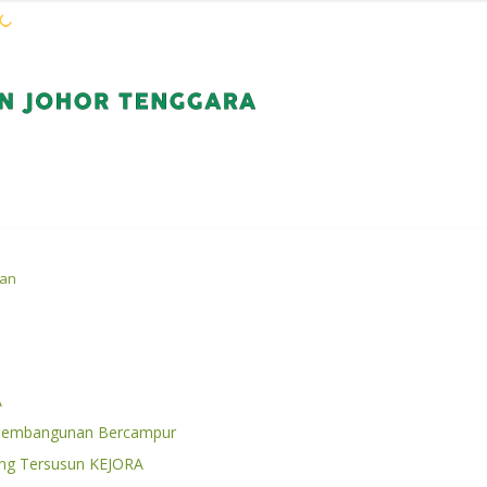
WARGA KEJORA
PERKHIDMATAN
KOMUN
ian
A
Pembangunan Bercampur
g Tersusun KEJORA