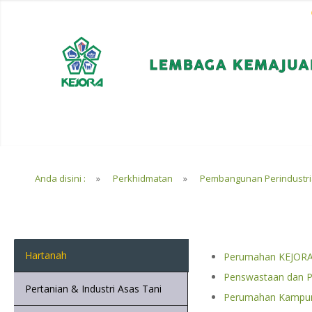
EN
BM
KORPORAT
Anda disini :
»
Perkhidmatan
»
Pembangunan Perindustr
Hartanah
Perumahan KEJOR
Penswastaan dan 
Pertanian & Industri Asas Tani
Perumahan Kampun