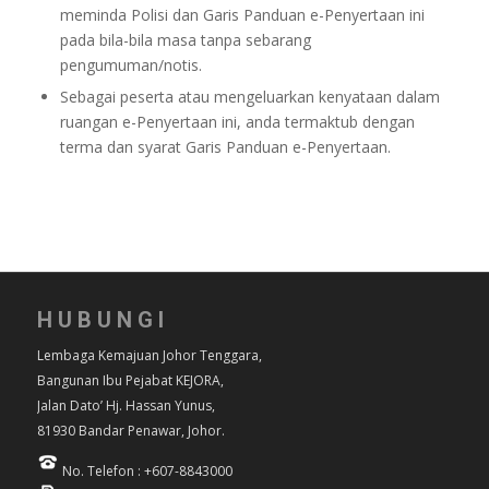
meminda Polisi dan Garis Panduan e-Penyertaan ini
pada bila-bila masa tanpa sebarang
pengumuman/notis.
Sebagai peserta atau mengeluarkan kenyataan dalam
ruangan e-Penyertaan ini, anda termaktub dengan
terma dan syarat Garis Panduan e-Penyertaan.
HUBUNGI
Lembaga Kemajuan Johor Tenggara,
Bangunan Ibu Pejabat KEJORA,
Jalan Dato’ Hj. Hassan Yunus,
81930 Bandar Penawar, Johor.
No. Telefon : +607-8843000