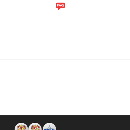
ITI
GALERI