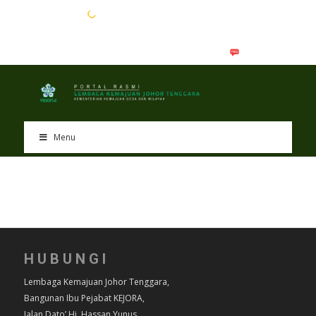
EN
BM
Menu
HUBUNGI
Lembaga Kemajuan Johor Tenggara,
Bangunan Ibu Pejabat KEJORA,
Jalan Dato’ Hj. Hassan Yunus,