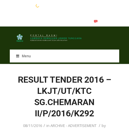
EN
BM
Menu
RESULT TENDER 2016 –
LKJT/UT/KTC
SG.CHEMARAN
II/P/2016/K292
/
/
08/11/2016
in
ARCHIVE - ADVERTISEMENT
by