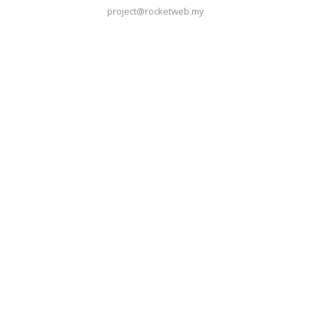
project@rocketweb.my