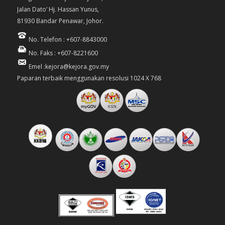
Jalan Dato’ Hj. Hassan Yunus,
81930 Bandar Penawar, Johor.
No. Telefon : +607-8843000
No. Faks : +607-8221600
Emel :kejora@kejora.gov.my
Paparan terbaik menggunakan resolusi 1024 X 768