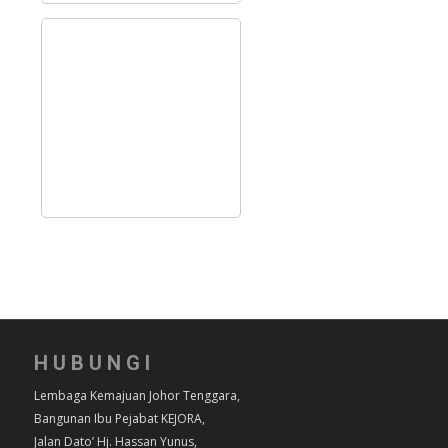
HUBUNGI
Lembaga Kemajuan Johor Tenggara,
Bangunan Ibu Pejabat KEJORA,
Jalan Dato’ Hj. Hassan Yunus,