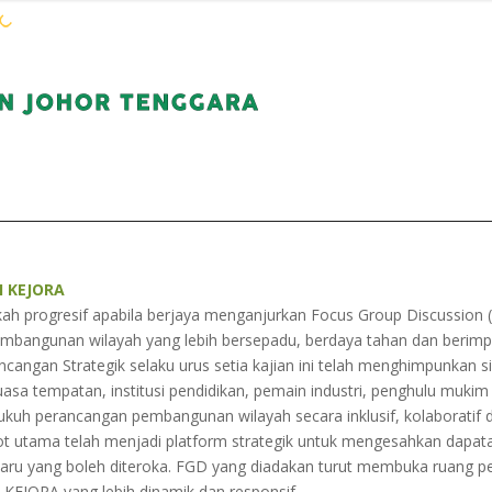
WARGA KEJORA
PERKHIDMATAN
KOMUN
H KEJORA
h progresif apabila berjaya menganjurkan Focus Group Discussion 
mbangunan wilayah yang lebih bersepadu, berdaya tahan dan berimpa
cangan Strategik selaku urus setia kajian ini telah menghimpunkan 
rkuasa tempatan, institusi pendidikan, pemain industri, penghulu mu
uh perancangan pembangunan wilayah secara inklusif, kolaboratif d
ot utama telah menjadi platform strategik untuk mengesahkan dapata
aru yang boleh diteroka. FGD yang diadakan turut membuka ruang 
EJORA yang lebih dinamik dan responsif.