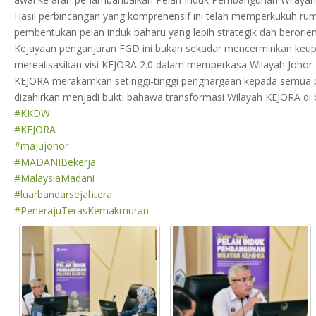
Hasil perbincangan yang komprehensif ini telah memperkukuh rum
pembentukan pelan induk baharu yang lebih strategik dan berori
Kejayaan penganjuran FGD ini bukan sekadar mencerminkan keupa
merealisasikan visi KEJORA 2.0 dalam memperkasa Wilayah Johor 
KEJORA merakamkan setinggi-tinggi penghargaan kepada semua p
dizahirkan menjadi bukti bahawa transformasi Wilayah KEJORA d
#KKDW
#KEJORA
#majujohor
#MADANIBekerja
#MalaysiaMadani
#luarbandarsejahtera
#PenerajuTerasKemakmuran