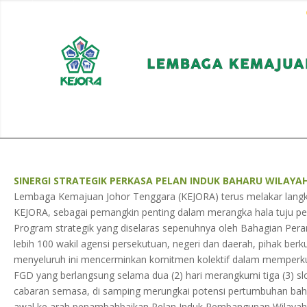
EN
BM
KORPORAT
SINERGI STRATEGIK PERKASA PELAN INDUK BAHARU WILAYA
Lembaga Kemajuan Johor Tenggara (KEJORA) terus melakar langka
KEJORA, sebagai pemangkin penting dalam merangka hala tuju pe
Program strategik yang diselaras sepenuhnya oleh Bahagian Peran
lebih 100 wakil agensi persekutuan, negeri dan daerah, pihak be
menyeluruh ini mencerminkan komitmen kolektif dalam memperkuk
FGD yang berlangsung selama dua (2) hari merangkumi tiga (3) sl
cabaran semasa, di samping merungkai potensi pertumbuhan bah
awal ke arah penambahbaikan Pelan Induk Pembangunan Wilayah K