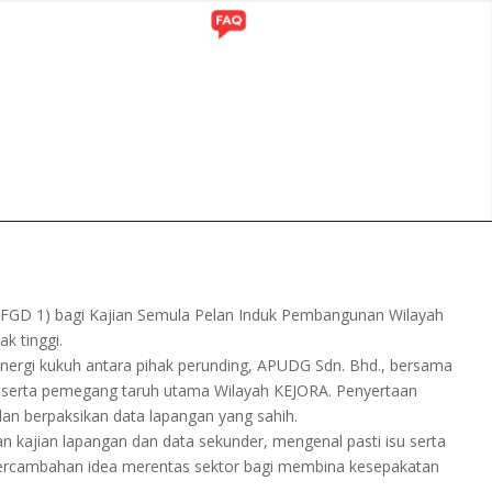
ITI
GALERI
(FGD 1) bagi Kajian Semula Pelan Induk Pembangunan Wilayah
k tinggi.
sinergi kukuh antara pihak perunding, APUDG Sdn. Bhd., bersama
kim serta pemegang taruh utama Wilayah KEJORA. Penyertaan
an berpaksikan data lapangan yang sahih.
n kajian lapangan dan data sekunder, mengenal pasti isu serta
percambahan idea merentas sektor bagi membina kesepakatan