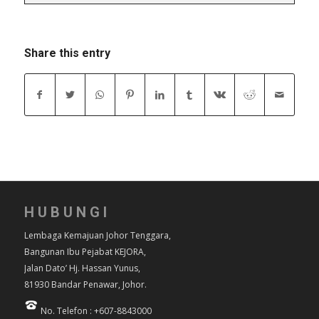
Share this entry
HUBUNGI
Lembaga Kemajuan Johor Tenggara,
Bangunan Ibu Pejabat KEJORA,
Jalan Dato’ Hj. Hassan Yunus,
81930 Bandar Penawar, Johor.
No. Telefon : +607-8843000