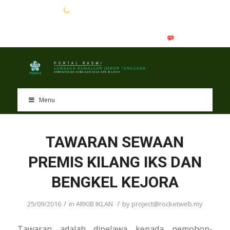
EN
BM
Menu
TAWARAN SEWAAN
PREMIS KILANG IKS DAN
BENGKEL KEJORA
/
/
25/09/2016
in
ARKIB IKLAN
by
project@rocketweb.my
Tawaran adalah dipelawa kepada pemohon-