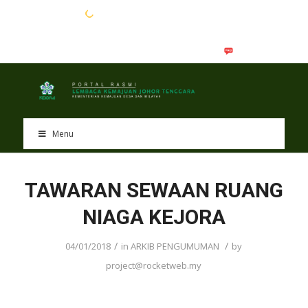
EN
BM
Menu
TAWARAN SEWAAN RUANG
NIAGA KEJORA
/
/
04/01/2018
in
ARKIB PENGUMUMAN
by
project@rocketweb.my