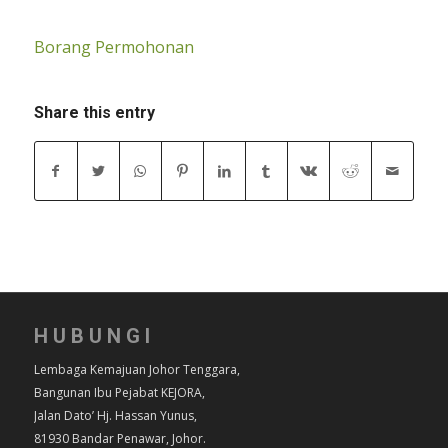
Borang Permohonan
Share this entry
HUBUNGI
Lembaga Kemajuan Johor Tenggara,
Bangunan Ibu Pejabat KEJORA,
Jalan Dato’ Hj. Hassan Yunus,
81930 Bandar Penawar, Johor.