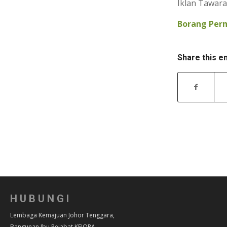
Iklan Tawara
Borang Per
Share this e
HUBUNGI
Lembaga Kemajuan Johor Tenggara,
Bangunan Ibu Pejabat KEJORA,