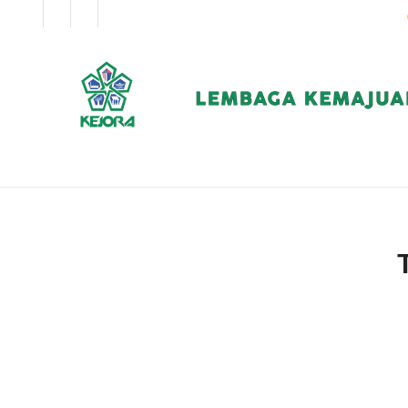
EN
BM
KORPORAT