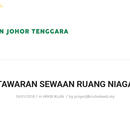
WARGA KEJORA
PERKHIDMATAN
KOMUN
TAWARAN SEWAAN RUANG NIAG
/
/
16/01/2018
in
ARKIB IKLAN
by
project@rocketweb.my