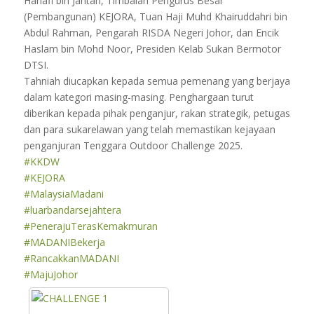
Hanafi bin Jantan, Timbalan Pengurus Besar
(Pembangunan) KEJORA, Tuan Haji Muhd Khairuddahri bin
Abdul Rahman, Pengarah RISDA Negeri Johor, dan Encik
Haslam bin Mohd Noor, Presiden Kelab Sukan Bermotor
DTSI.
Tahniah diucapkan kepada semua pemenang yang berjaya
dalam kategori masing-masing. Penghargaan turut
diberikan kepada pihak penganjur, rakan strategik, petugas
dan para sukarelawan yang telah memastikan kejayaan
penganjuran Tenggara Outdoor Challenge 2025.
#KKDW
#KEJORA
#MalaysiaMadani
#luarbandarsejahtera
#PenerajuTerasKemakmuran
#MADANIBekerja
#RancakkanMADANI
#MajuJohor