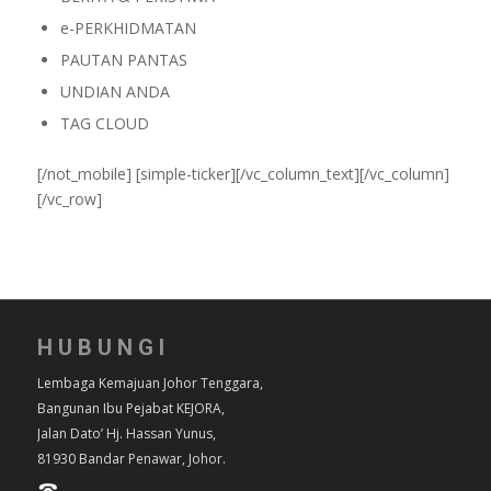
e-PERKHIDMATAN
PAUTAN PANTAS
UNDIAN ANDA
TAG CLOUD
[/not_mobile] [simple-ticker][/vc_column_text][/vc_column]
[/vc_row]
HUBUNGI
Lembaga Kemajuan Johor Tenggara,
Bangunan Ibu Pejabat KEJORA,
Jalan Dato’ Hj. Hassan Yunus,
81930 Bandar Penawar, Johor.