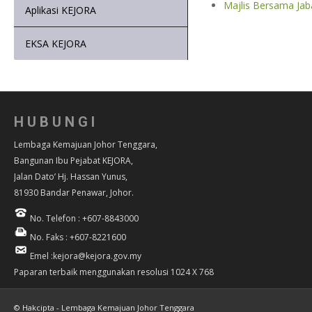
Majlis Bersama Jab
Aplikasi KEJORA
EKSA KEJORA
HUBUNGI
Lembaga Kemajuan Johor Tenggara,
Bangunan Ibu Pejabat KEJORA,
Jalan Dato’ Hj. Hassan Yunus,
81930 Bandar Penawar, Johor.
No. Telefon : +607-8843000
No. Faks : +607-8221600
Emel :kejora@kejora.gov.my
Paparan terbaik menggunakan resolusi 1024 X 768
© Hakcipta - Lembaga Kemajuan Johor Tenggara