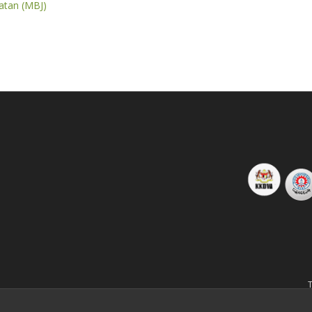
atan (MBJ)
T