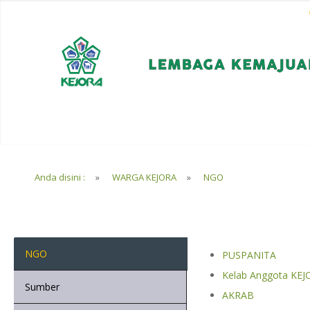
EN
BM
KORPORAT
Anda disini :
»
WARGA KEJORA
»
NGO
NGO
PUSPANITA
Kelab Anggota KEJ
Sumber
AKRAB