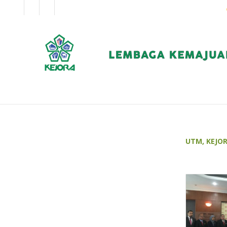
EN
BM
KORPORAT
UTM, KEJO