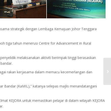
rjasama strategik dengan Lembaga Kemajuan Johor Tenggara
 tiga tahun menerusi Centre for Advancement in Rural
nyelidik melaksanakan aktiviti berimpak tinggi berasaskan
 bandar.
AN
agai rakan kerjasama dalam memacu kecemerlangan dan
20
uar Bandar (KaMIL),” katanya selepas majlis menandatangani
lmat KEJORA untuk memastikan pelajar di dalam wilayah KEJORA
r.