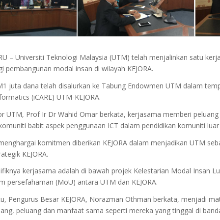
 – Universiti Teknologi Malaysia (UTM) telah menjalinkan satu ke
gi pembangunan modal insan di wilayah KEJORA.
1 juta dana telah disalurkan ke Tabung Endowmen UTM dalam tempoh
nformatics (iCARE) UTM-KEJORA.
r UTM, Prof Ir Dr Wahid Omar berkata, kerjasama memberi peluang pe
komuniti babit aspek penggunaan ICT dalam pendidikan komuniti luar
menghargai komitmen diberikan KEJORA dalam menjadikan UTM seb
rategik KEJORA.
ifiknya kerjasama adalah di bawah projek Kelestarian Modal Insan L
 persefahaman (MoU) antara UTM dan KEJORA.
tu, Pengurus Besar KEJORA, Norazman Othman berkata, menjadi mat
ang, peluang dan manfaat sama seperti mereka yang tinggal di banda