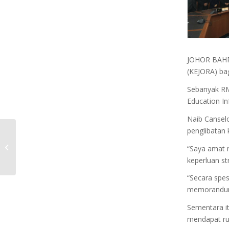
JOHOR BAHRU
(KEJORA) ba
Sebanyak RM
Education I
Naib Canselo
penglibatan 
RUMAH TERBUKA KEJORA DISAMBUT
“Saya amat 
MERIAH
keperluan st
“Secara spes
memorandum
Sementara i
mendapat ru