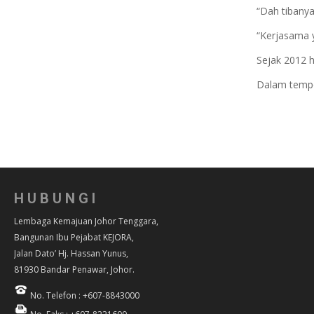
“Dah tibany
“Kerjasama y
Sejak 2012 
Dalam tempoh
HUBUNGI
Lembaga Kemajuan Johor Tenggara,
Bangunan Ibu Pejabat KEJORA,
Jalan Dato’ Hj. Hassan Yunus,
81930 Bandar Penawar, Johor.
No. Telefon : +607-8843000