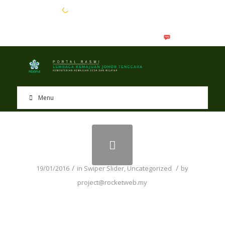
EN
BM
Menu
/
/
19/01/2016
in
Swiper Slider
,
Uncategorized
by
project@rocketweb.my