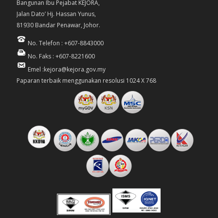
Bangunan Ibu Pejabat KEJORA,
Jalan Dato’ Hj. Hassan Yunus,
81930 Bandar Penawar, Johor.
No. Telefon : +607-8843000
No. Faks : +607-8221600
Emel :kejora@kejora.gov.my
Paparan terbaik menggunakan resolusi 1024 X 768