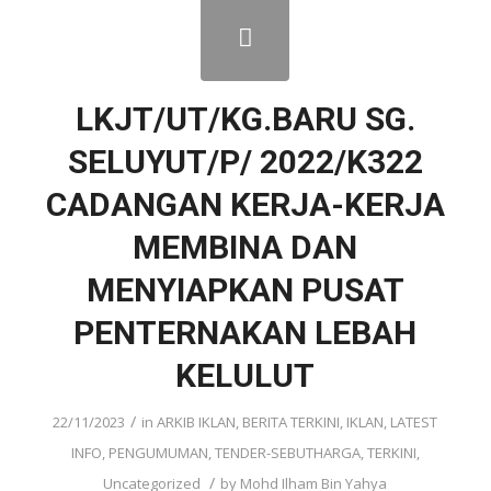
LKJT/UT/KG.BARU SG.
SELUYUT/P/ 2022/K322
CADANGAN KERJA-KERJA
MEMBINA DAN
MENYIAPKAN PUSAT
PENTERNAKAN LEBAH
KELULUT
/
22/11/2023
in
ARKIB IKLAN
,
BERITA TERKINI
,
IKLAN
,
LATEST
INFO
,
PENGUMUMAN
,
TENDER-SEBUTHARGA
,
TERKINI
,
/
Uncategorized
by
Mohd Ilham Bin Yahya