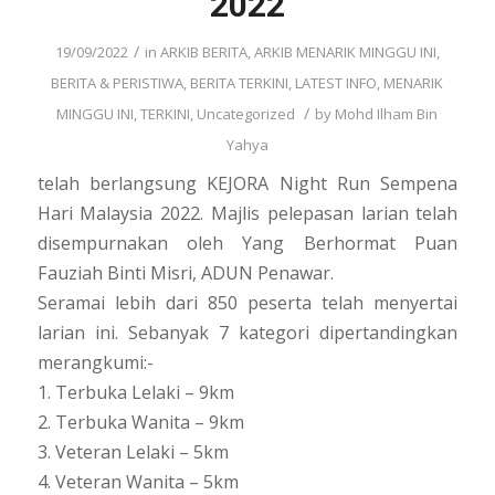
2022
/
19/09/2022
in
ARKIB BERITA
,
ARKIB MENARIK MINGGU INI
,
BERITA & PERISTIWA
,
BERITA TERKINI
,
LATEST INFO
,
MENARIK
/
MINGGU INI
,
TERKINI
,
Uncategorized
by
Mohd Ilham Bin
Yahya
telah berlangsung KEJORA Night Run Sempena
Hari Malaysia 2022. Majlis pelepasan larian telah
disempurnakan oleh Yang Berhormat Puan
Fauziah Binti Misri, ADUN Penawar.
Seramai lebih dari 850 peserta telah menyertai
larian ini. Sebanyak 7 kategori dipertandingkan
merangkumi:-
1. Terbuka Lelaki – 9km
2. Terbuka Wanita – 9km
3. Veteran Lelaki – 5km
4. Veteran Wanita – 5km