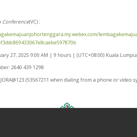
o Conference
(VC) :
bagakemajuanjohortenggara.my.webex.com/lembagakemajua
f3ddc869433067e8caebe597870b
ary 27, 2025 9:00 AM | 9 hours | (UTC+08:00) Kuala Lumpu
ber: 2640 439 1298
JORA@123 (53567211 when dialing from a phone or video s