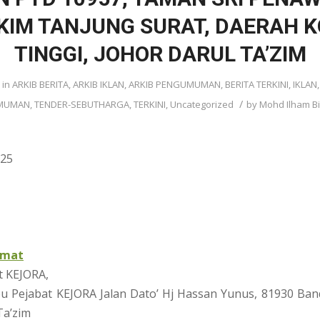
IM TANJUNG SURAT, DAERAH 
TINGGI, JOHOR DARUL TA’ZIM
in
ARKIB BERITA
,
ARKIB IKLAN
,
ARKIB PENGUMUMAN
,
BERITA TERKINI
,
IKLAN
/
MUMAN
,
TENDER-SEBUTHARGA
,
TERKINI
,
Uncategorized
by
Mohd Ilham B
025
imat
at KEJORA,
u Pejabat KEJORA Jalan Dato’ Hj Hassan Yunus, 81930 Ban
Ta’zim