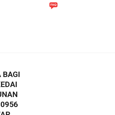
ITI
GALERI
 BAGI
EDAI
GUNAN
10956
AR,