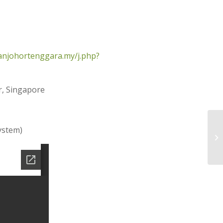
njohortenggara.my/j.php?
r, Singapore
ystem)
𝐋