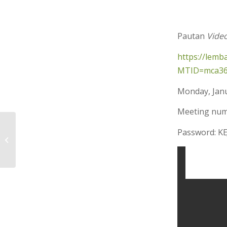
Pautan
Vide
https://lem
MTID=mca36
Monday, Janu
Meeting num
PULAU TANJUNG SURAT DESTINASI
Password: KE
PILIHAN LAWATAN DELEGASI ASEAN
TOURISM FORUM ...