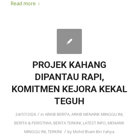
Read more
PROJEK KAHANG
DIPANTAU RAPI,
KOMITMEN KEJORA KEKAL
TEGUH
/
24/07/2026
in
ARKIB BERITA
,
ARKIB MENARIK MINGGU INI
,
BERITA & PERISTIWA
,
BERITA TERKINI
,
LATEST INFO
,
MENARIK
/
MINGGU INI
,
TERKINI
by
Mohd Ilham Bin Yahya