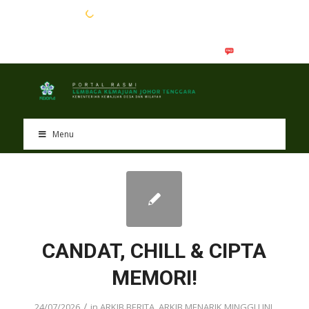
EN
BM
Menu
CANDAT, CHILL & CIPTA
MEMORI!
/
24/07/2026
in
ARKIB BERITA
,
ARKIB MENARIK MINGGU INI
,