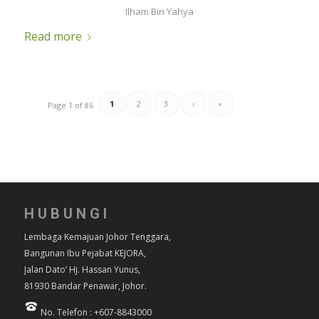
Ilham Bin Yahya
Read more
1
2
3
›
»
Page 1 of 86
HUBUNGI
Lembaga Kemajuan Johor Tenggara,
Bangunan Ibu Pejabat KEJORA,
Jalan Dato’ Hj. Hassan Yunus,
81930 Bandar Penawar, Johor.
No. Telefon : +607-8843000