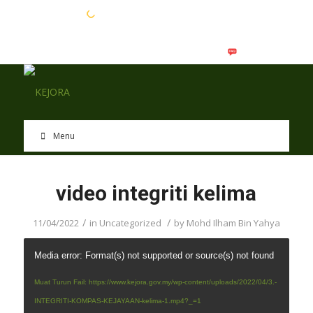
EN
BM
Menu
video integriti kelima
/
/
11/04/2022
in
Uncategorized
by
Mohd Ilham Bin Yahya
Media error: Format(s) not supported or source(s) not found
Muat Turun Fail: https://www.kejora.gov.my/wp-content/uploads/2022/04/3.-
INTEGRITI-KOMPAS-KEJAYAAN-kelima-1.mp4?_=1