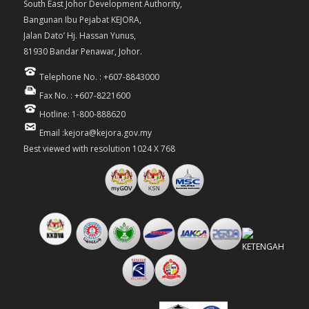
South East Johor Development Authority,
Bangunan Ibu Pejabat KEJORA,
Jalan Dato’ Hj. Hassan Yunus,
81930 Bandar Penawar, Johor.
Telephone No. : +607-8843000
Fax No. : +607-8221600
Hotline: 1-800-888620
Email :kejora@kejora.gov.my
Best viewed with resolution 1024 X 768