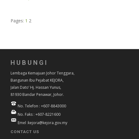
Pages:
1
2
HUBUNGI
Lembaga Kemajuan Johor Tenggara,
Bangunan Ibu Pejabat KEJORA,
Jalan Dato’ Hj. Hassan Yunus,
81930 Bandar Penawar, Johor.
No. Telefon : +607-8843000
No. Faks : +607-8221600
Emel :kejora@kejora.gov.my
CONTACT US