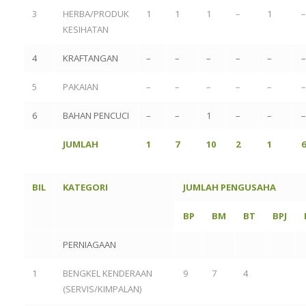
3
HERBA/PRODUK
1
1
1
–
1
–
KESIHATAN
4
KRAFTANGAN
–
–
–
–
–
–
5
PAKAIAN
–
–
–
–
–
–
6
BAHAN PENCUCI
–
–
1
–
–
–
JUMLAH
1
7
10
2
1
6
BIL
KATEGORI
JUMLAH PENGUSAHA
BP
BM
BT
BPJ
PERNIAGAAN
1
BENGKEL KENDERAAN
9
7
4
(SERVIS/KIMPALAN)