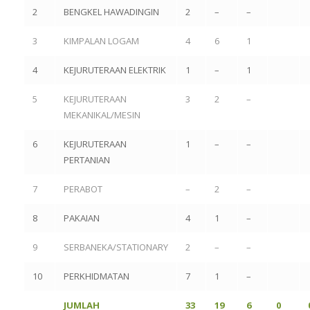
2
BENGKEL HAWADINGIN
2
–
–
3
KIMPALAN LOGAM
4
6
1
4
KEJURUTERAAN ELEKTRIK
1
–
1
5
KEJURUTERAAN
3
2
–
MEKANIKAL/MESIN
6
KEJURUTERAAN
1
–
–
PERTANIAN
7
PERABOT
–
2
–
8
PAKAIAN
4
1
–
9
SERBANEKA/STATIONARY
2
–
–
10
PERKHIDMATAN
7
1
–
JUMLAH
33
19
6
0