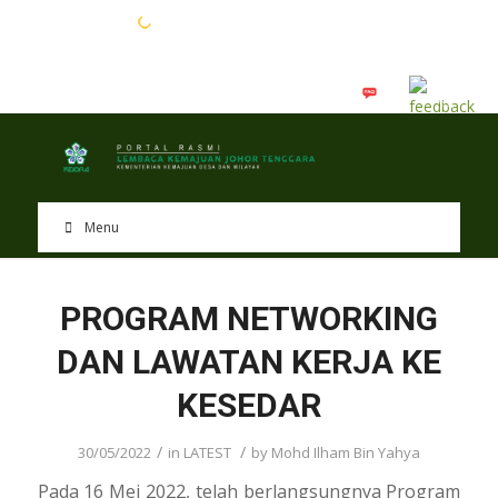
EN
BM
Menu
PROGRAM NETWORKING
DAN LAWATAN KERJA KE
KESEDAR
/
/
30/05/2022
in
LATEST
by
Mohd Ilham Bin Yahya
Pada 16 Mei 2022, telah berlangsungnya Program