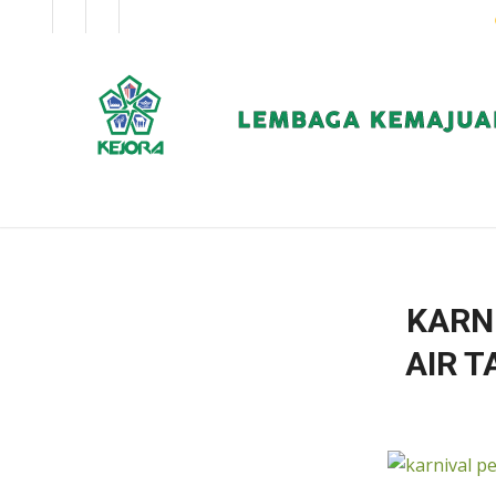
EN
BM
KORPORAT
KARN
AIR T