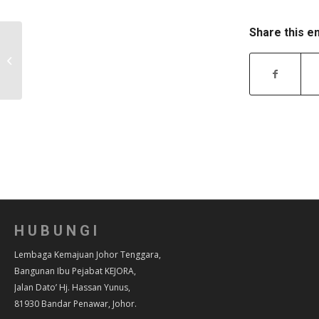
Share this e
KEPUTUSAN MUKTAMAD TENDER
2015 – LKJT/UT/BP/P/2014/K283
HUBUNGI
Lembaga Kemajuan Johor Tenggara,
Bangunan Ibu Pejabat KEJORA,
Jalan Dato’ Hj. Hassan Yunus,
81930 Bandar Penawar, Johor.