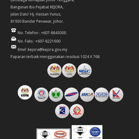
Bangunan Ibu Pejabat KEJORA,
Jalan Dato’ Hj. Hassan Yunus,
81930 Bandar Penawar, Johor.
No. Telefon : +607-8843000
No. Faks : +607-8221600
Emel :kejora@kejora.gov.my
Paparan terbaik menggunakan resolusi 1024 X 768