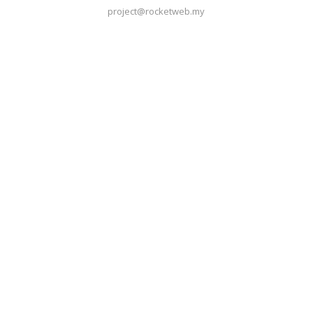
project@rocketweb.my