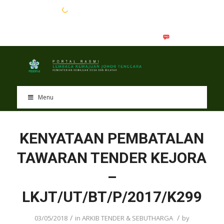
EN
BM
Menu
KENYATAAN PEMBATALAN
TAWARAN TENDER KEJORA
–
LKJT/UT/BT/P/2017/K299
/
/
03/05/2018
in
ARKIB TENDER & SEBUTHARGA
by