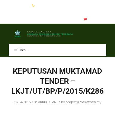
EN
BM
Menu
KEPUTUSAN MUKTAMAD
TENDER –
LKJT/UT/BP/P/2015/K286
/
/
12/04/2016
in
ARKIB IKLAN
by
project@rocketweb.my