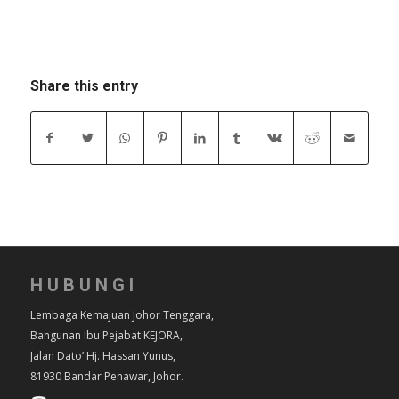
Share this entry
HUBUNGI
Lembaga Kemajuan Johor Tenggara,
Bangunan Ibu Pejabat KEJORA,
Jalan Dato’ Hj. Hassan Yunus,
81930 Bandar Penawar, Johor.