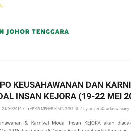
WARGA KEJORA
PERKHIDMATAN
KOMUN
PO KEUSAHAWANAN DAN KARN
AL INSAN KEJORA (19-22 MEI 2
/
/
21/04/2016
in
ARKIB MENARIK MINGGU INI
by
project@rocketweb.my
ahawanan & Karnival Modal Insan KEJORA akan diada
 Mei 2016, bertempat di Dewan Bandaran Bandar Penawar.