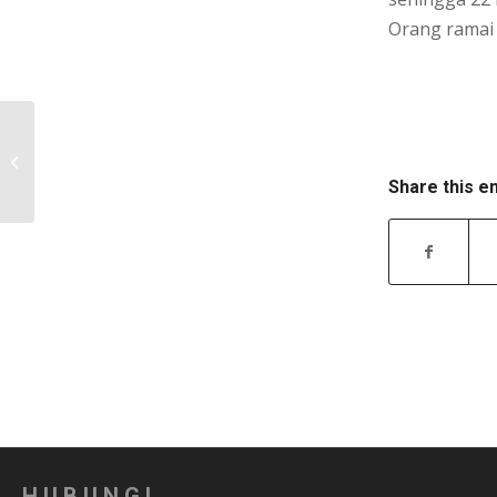
Orang ramai 
KEPUTUSAN MUKTAMAD TENDER –
LKJT/UT/BP/P/2015/K286
Share this e
HUBUNGI