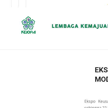
EN
BM
KORPORAT
EKS
MOD
Ekspo Keus
sehingga 22