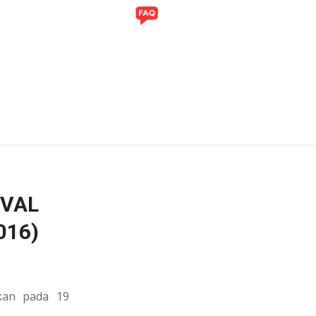
ITI
GALERI
IVAL
016)
kan pada 19