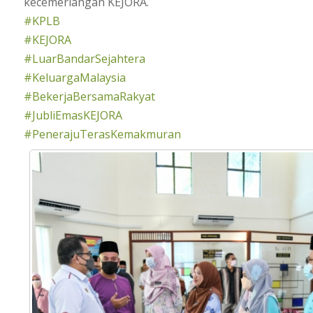
kecemerlangan KEJORA.
#KPLB
#KEJORA
#LuarBandarSejahtera
#KeluargaMalaysia
#BekerjaBersamaRakyat
#JubliEmasKEJORA
#PenerajuTerasKemakmuran