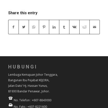
Share this entry
HUBUNGI
Lembaga Kemajuan Johor Tenggara,
Bangunan Ibu Pejabat KEJORA,
Jalan Dato’ Hj. Hassan Yunus,
81930 Bandar Penawar, Johor.
No. Telefon : +607-8843000
No. Faks : +607-8221600