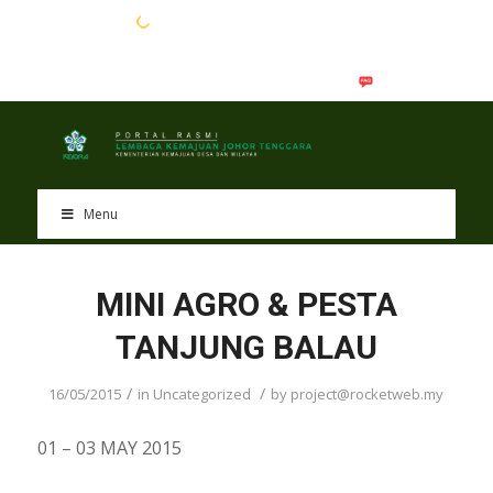
EN
BM
Menu
MINI AGRO & PESTA
TANJUNG BALAU
/
/
16/05/2015
in
Uncategorized
by
project@rocketweb.my
01 – 03 MAY 2015