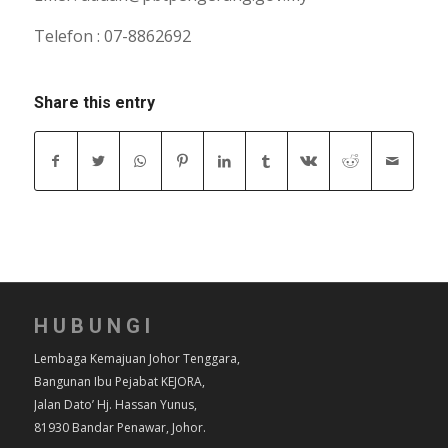
Telefon : 07-8862692
Share this entry
HUBUNGI
Lembaga Kemajuan Johor Tenggara,
Bangunan Ibu Pejabat KEJORA,
Jalan Dato’ Hj. Hassan Yunus,
81930 Bandar Penawar, Johor.