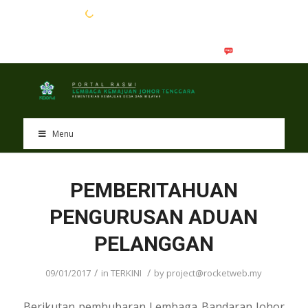
EN
BM
Menu
PEMBERITAHUAN
PENGURUSAN ADUAN
PELANGGAN
/
/
09/01/2017
in
TERKINI
by
project@rocketweb.my
Berikutan pembubaran Lembaga Bandaran Johor