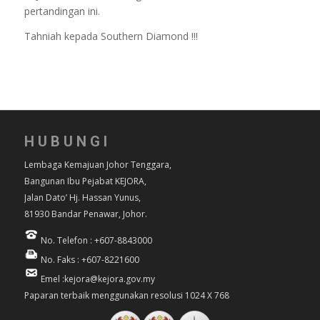
pertandingan ini.
Tahniah kepada Southern Diamond !!!
HUBUNGI
Lembaga Kemajuan Johor Tenggara,
Bangunan Ibu Pejabat KEJORA,
Jalan Dato’ Hj. Hassan Yunus,
81930 Bandar Penawar, Johor.
No. Telefon : +607-8843000
No. Faks : +607-8221600
Emel :kejora@kejora.gov.my
Paparan terbaik menggunakan resolusi 1024 X 768