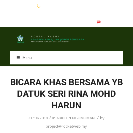
EN
BM
Menu
BICARA KHAS BERSAMA YB
DATUK SERI RINA MOHD
HARUN
/
/
21/10/2018
in
ARKIB PENGUMUMAN
by
project@rocketweb.my