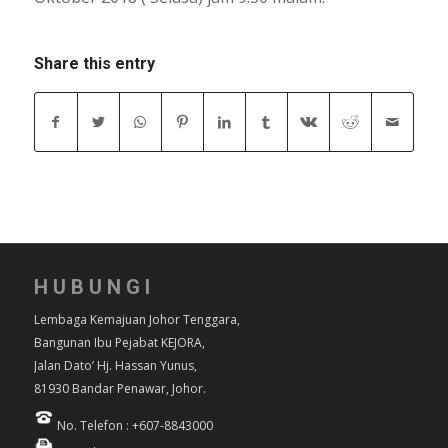
Share this entry
HUBUNGI
Lembaga Kemajuan Johor Tenggara,
Bangunan Ibu Pejabat KEJORA,
Jalan Dato’ Hj. Hassan Yunus,
81930 Bandar Penawar, Johor.
No. Telefon : +607-8843000