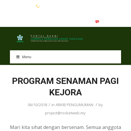
EN
BM
Menu
PROGRAM SENAMAN PAGI
KEJORA
/
/
06/10/2018
in
ARKIB PENGUMUMAN
by
project@rocketweb.my
Mari kita sihat dengan bersenam. Semua anggota