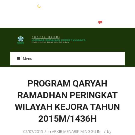
EN
BM
Menu
PROGRAM QARYAH
RAMADHAN PERINGKAT
WILAYAH KEJORA TAHUN
2015M/1436H
/
/
02/07/2015
in
ARKIB MENARIK MINGGU INI
by