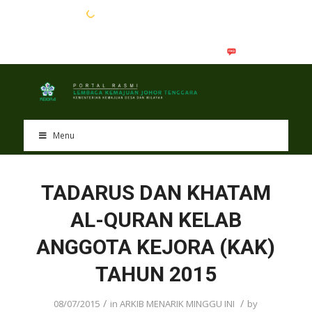
EN
BM
Menu
TADARUS DAN KHATAM
AL-QURAN KELAB
ANGGOTA KEJORA (KAK)
TAHUN 2015
/
/
08/07/2015
in
ARKIB MENARIK MINGGU INI
by