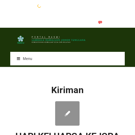
EN
BM
Menu
Kiriman