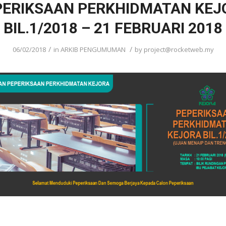
PERIKSAAN PERKHIDMATAN KEJ
BIL.1/2018 – 21 FEBRUARI 2018
/
/
06/02/2018
in
ARKIB PENGUMUMAN
by
project@rocketweb.my