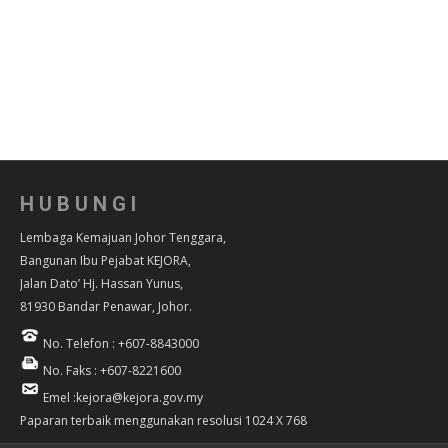
HUBUNGI
Lembaga Kemajuan Johor Tenggara,
Bangunan Ibu Pejabat KEJORA,
Jalan Dato’ Hj. Hassan Yunus,
81930 Bandar Penawar, Johor.
No. Telefon : +607-8843000
No. Faks : +607-8221600
Emel :kejora@kejora.gov.my
Paparan terbaik menggunakan resolusi 1024 X 768