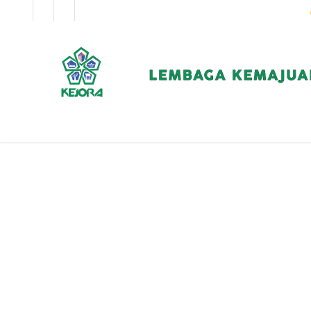
EN
BM
KORPORAT