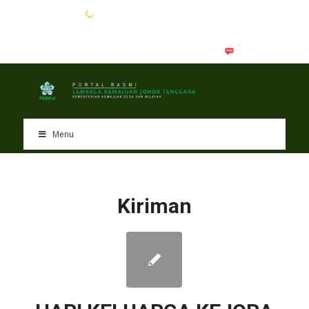
EN
BM
Menu
Kiriman