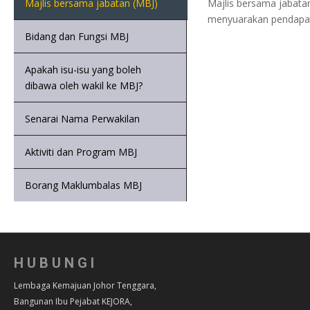
Majlis bersama jabata
Majlis bersama jabatan (MBJ)
menyuarakan pendapat
Bidang dan Fungsi MBJ
Apakah isu-isu yang boleh
dibawa oleh wakil ke MBJ?
Senarai Nama Perwakilan
Aktiviti dan Program MBJ
Borang Maklumbalas MBJ
HUBUNGI
Lembaga Kemajuan Johor Tenggara,
Bangunan Ibu Pejabat KEJORA,