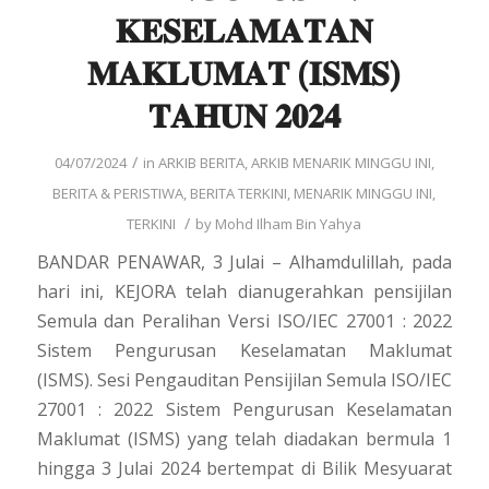
𝐊𝐄𝐒𝐄𝐋𝐀𝐌𝐀𝐓𝐀𝐍
𝐌𝐀𝐊𝐋𝐔𝐌𝐀𝐓 (𝐈𝐒𝐌𝐒)
𝐓𝐀𝐇𝐔𝐍 𝟐𝟎𝟐𝟒
/
04/07/2024
in
ARKIB BERITA
,
ARKIB MENARIK MINGGU INI
,
BERITA & PERISTIWA
,
BERITA TERKINI
,
MENARIK MINGGU INI
,
/
TERKINI
by
Mohd Ilham Bin Yahya
BANDAR PENAWAR, 3 Julai – Alhamdulillah, pada
hari ini, KEJORA telah dianugerahkan pensijilan
Semula dan Peralihan Versi ISO/IEC 27001 : 2022
Sistem Pengurusan Keselamatan Maklumat
(ISMS). Sesi Pengauditan Pensijilan Semula ISO/IEC
27001 : 2022 Sistem Pengurusan Keselamatan
Maklumat (ISMS) yang telah diadakan bermula 1
hingga 3 Julai 2024 bertempat di Bilik Mesyuarat