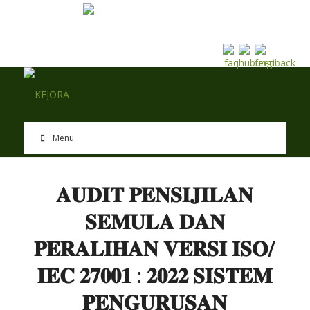
EN
BM
Menu
𝐀𝐔𝐃𝐈𝐓 𝐏𝐄𝐍𝐒𝐈𝐉𝐈𝐋𝐀𝐍
𝐒𝐄𝐌𝐔𝐋𝐀 𝐃𝐀𝐍
𝐏𝐄𝐑𝐀𝐋𝐈𝐇𝐀𝐍 𝐕𝐄𝐑𝐒𝐈 𝐈𝐒𝐎/
𝐈𝐄𝐂 𝟐𝟕𝟎𝟎𝟏 : 𝟐𝟎𝟐𝟐 𝐒𝐈𝐒𝐓𝐄𝐌
𝐏𝐄𝐍𝐆𝐔𝐑𝐔𝐒𝐀𝐍