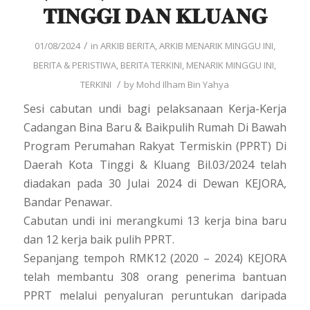
𝐓𝐈𝐍𝐆𝐆𝐈 𝐃𝐀𝐍 𝐊𝐋𝐔𝐀𝐍𝐆
/
01/08/2024
in
ARKIB BERITA
,
ARKIB MENARIK MINGGU INI
,
BERITA & PERISTIWA
,
BERITA TERKINI
,
MENARIK MINGGU INI
,
/
TERKINI
by
Mohd Ilham Bin Yahya
Sesi cabutan undi bagi pelaksanaan Kerja-Kerja
Cadangan Bina Baru & Baikpulih Rumah Di Bawah
Program Perumahan Rakyat Termiskin (PPRT) Di
Daerah Kota Tinggi & Kluang Bil.03/2024 telah
diadakan pada 30 Julai 2024 di Dewan KEJORA,
Bandar Penawar.
Cabutan undi ini merangkumi 13 kerja bina baru
dan 12 kerja baik pulih PPRT.
Sepanjang tempoh RMK12 (2020 – 2024) KEJORA
telah membantu 308 orang penerima bantuan
PPRT melalui penyaluran peruntukan daripada