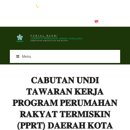
EN
BM
Menu
𝐂𝐀𝐁𝐔𝐓𝐀𝐍 𝐔𝐍𝐃𝐈
𝐓𝐀𝐖𝐀𝐑𝐀𝐍 𝐊𝐄𝐑𝐉𝐀
𝐏𝐑𝐎𝐆𝐑𝐀𝐌 𝐏𝐄𝐑𝐔𝐌𝐀𝐇𝐀𝐍
𝐑𝐀𝐊𝐘𝐀𝐓 𝐓𝐄𝐑𝐌𝐈𝐒𝐊𝐈𝐍
(𝐏𝐏𝐑𝐓) 𝐃𝐀𝐄𝐑𝐀𝐇 𝐊𝐎𝐓𝐀