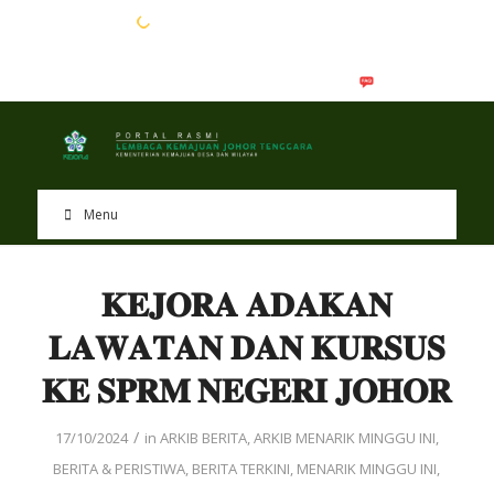
EN
BM
Menu
𝐊𝐄𝐉𝐎𝐑𝐀 𝐀𝐃𝐀𝐊𝐀𝐍
𝐋𝐀𝐖𝐀𝐓𝐀𝐍 𝐃𝐀𝐍 𝐊𝐔𝐑𝐒𝐔𝐒
𝐊𝐄 𝐒𝐏𝐑𝐌 𝐍𝐄𝐆𝐄𝐑𝐈 𝐉𝐎𝐇𝐎𝐑
/
17/10/2024
in
ARKIB BERITA
,
ARKIB MENARIK MINGGU INI
,
BERITA & PERISTIWA
,
BERITA TERKINI
,
MENARIK MINGGU INI
,