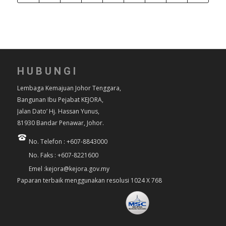
HUBUNGI
Lembaga Kemajuan Johor Tenggara,
Bangunan Ibu Pejabat KEJORA,
Jalan Dato’ Hj. Hassan Yunus,
81930 Bandar Penawar, Johor.
No. Telefon : +607-8843000
No. Faks : +607-8221600
Emel :kejora@kejora.gov.my
Paparan terbaik menggunakan resolusi 1024 X 768