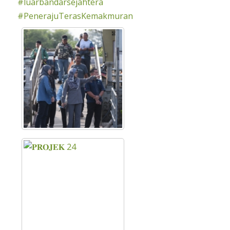
#luarbandarsejahtera
#PenerajuTerasKemakmuran