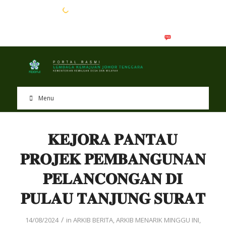
EN
BM
Menu
𝐊𝐄𝐉𝐎𝐑𝐀 𝐏𝐀𝐍𝐓𝐀𝐔
𝐏𝐑𝐎𝐉𝐄𝐊 𝐏𝐄𝐌𝐁𝐀𝐍𝐆𝐔𝐍𝐀𝐍
𝐏𝐄𝐋𝐀𝐍𝐂𝐎𝐍𝐆𝐀𝐍 𝐃𝐈
𝐏𝐔𝐋𝐀𝐔 𝐓𝐀𝐍𝐉𝐔𝐍𝐆 𝐒𝐔𝐑𝐀𝐓
/
14/08/2024
in
ARKIB BERITA
,
ARKIB MENARIK MINGGU INI
,