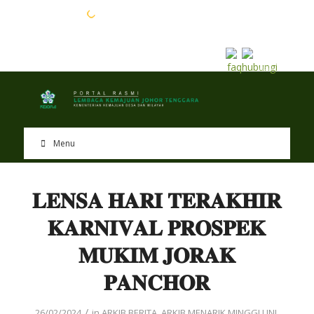
EN
BM
Menu
𝐋𝐄𝐍𝐒𝐀 𝐇𝐀𝐑𝐈 𝐓𝐄𝐑𝐀𝐊𝐇𝐈𝐑
𝐊𝐀𝐑𝐍𝐈𝐕𝐀𝐋 𝐏𝐑𝐎𝐒𝐏𝐄𝐊
𝐌𝐔𝐊𝐈𝐌 𝐉𝐎𝐑𝐀𝐊
𝐏𝐀𝐍𝐂𝐇𝐎𝐑
/
26/02/2024
in
ARKIB BERITA
,
ARKIB MENARIK MINGGU INI
,