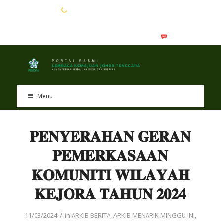
EN
BM
Menu
𝐏𝐄𝐍𝐘𝐄𝐑𝐀𝐇𝐀𝐍 𝐆𝐄𝐑𝐀𝐍
𝐏𝐄𝐌𝐄𝐑𝐊𝐀𝐒𝐀𝐀𝐍
𝐊𝐎𝐌𝐔𝐍𝐈𝐓𝐈 𝐖𝐈𝐋𝐀𝐘𝐀𝐇
𝐊𝐄𝐉𝐎𝐑𝐀 𝐓𝐀𝐇𝐔𝐍 𝟐𝟎𝟐𝟒
/
11/03/2024
in
ARKIB BERITA
,
ARKIB MENARIK MINGGU INI
,