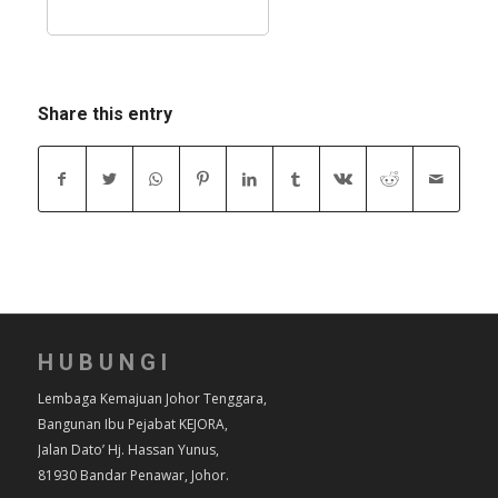
Share this entry
HUBUNGI
Lembaga Kemajuan Johor Tenggara,
Bangunan Ibu Pejabat KEJORA,
Jalan Dato’ Hj. Hassan Yunus,
81930 Bandar Penawar, Johor.