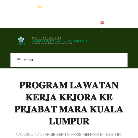
EN
BM
Menu
𝐏𝐑𝐎𝐆𝐑𝐀𝐌 𝐋𝐀𝐖𝐀𝐓𝐀𝐍
𝐊𝐄𝐑𝐉𝐀 𝐊𝐄𝐉𝐎𝐑𝐀 𝐊𝐄
𝐏𝐄𝐉𝐀𝐁𝐀𝐓 𝐌𝐀𝐑𝐀 𝐊𝐔𝐀𝐋𝐀
𝐋𝐔𝐌𝐏𝐔𝐑
/
17/05/2024
in
ARKIB BERITA
,
ARKIB MENARIK MINGGU INI
,