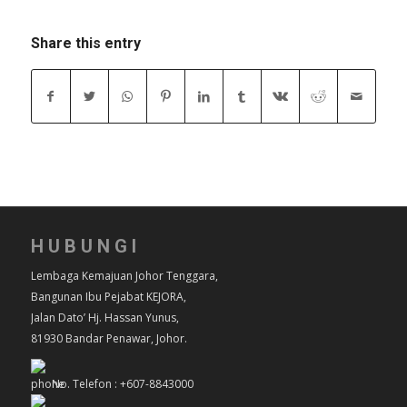
Share this entry
HUBUNGI
Lembaga Kemajuan Johor Tenggara,
Bangunan Ibu Pejabat KEJORA,
Jalan Dato’ Hj. Hassan Yunus,
81930 Bandar Penawar, Johor.
No. Telefon : +607-8843000