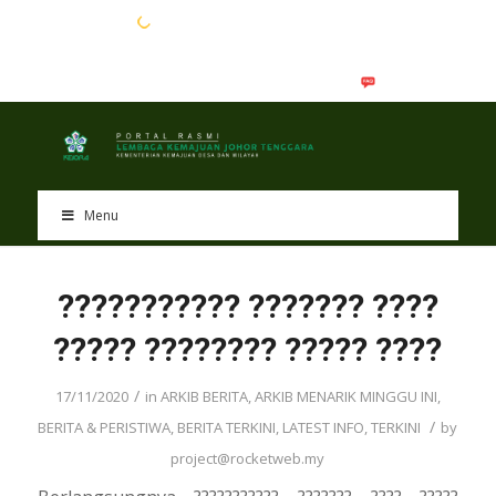
EN
BM
Menu
??????????? ??????? ????
????? ???????? ????? ????
/
17/11/2020
in
ARKIB BERITA
,
ARKIB MENARIK MINGGU INI
,
/
BERITA & PERISTIWA
,
BERITA TERKINI
,
LATEST INFO
,
TERKINI
by
project@rocketweb.my